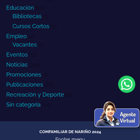
Educación
(13)
Bibliotecas
(3)
Cursos Cortos
(2)
Empleo
(2)
Vacantes
(1)
Eventos
(12)
Noticias
(219)
Promociones
(1)
Publicaciones
(81)
Recreación y Deporte
(4)
Sin categoría
(22)
Agente
Virtual
COMFAMILIAR DE NARIÑO 2024
Footer menu