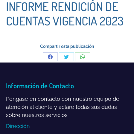
INFORME RENDICIÓN DE
CUENTAS VIGENCIA 2023
Compartir esta publicación
Share
Share
Share
on
on
on
Facebook
Twitter
WhatsApp
Información de Contacto
Póngase en contacto con nuestro equipo de
atención al cliente y aclare todas sus dudas
sobre nuestros servicios
Dirección