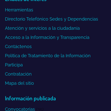
in
in
in
in
in
opens
Herramientas
new
new
new
new
new
in
window
window
window
window
window
new
Directorio Telefónico Sedes y Dependencias
window
Atención y servicios a la ciudadanía
Acceso a la Información y Transparencia
Contáctenos
Política de Tratamiento de la Información
Participa
Contratación
Mapa del sitio
Información publicada
Convocatorias
(35)