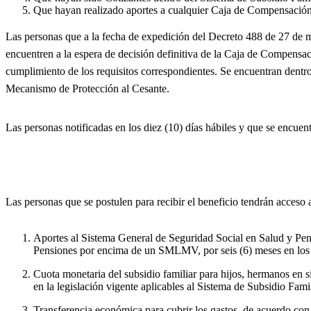
Que hayan realizado aportes a cualquier Caja de Compensación F
Las personas que a la fecha de expedición del Decreto 488 de 27 de 
encuentren a la espera de decisión definitiva de la Caja de Compensac
cumplimiento de los requisitos correspondientes. Se encuentran dentro d
Mecanismo de Protección al Cesante.
Las personas notificadas en los diez (10) días hábiles y que se encuent
Las personas que se postulen para recibir el beneficio tendrán acceso 
Aportes al Sistema General de Seguridad Social en Salud y Pensi
Pensiones por encima de un SMLMV, por seis (6) meses en los
Cuota monetaria del subsidio familiar para hijos, hermanos en 
en la legislación vigente aplicables al Sistema de Subsidio Famil
Transferencia económica para cubrir los gastos, de acuerdo con 