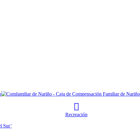
Recreación
l Sur’