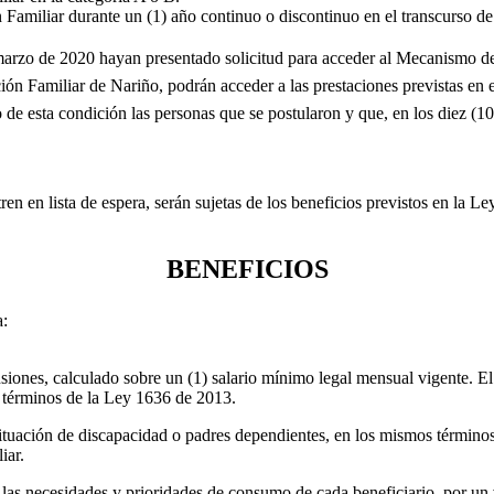
amiliar durante un (1) año continuo o discontinuo en el transcurso de 
marzo de 2020 hayan presentado solicitud para acceder al Mecanismo de
ión Familiar de Nariño, podrán acceder a las prestaciones previstas en
e esta condición las personas que se postularon y que, en los diez (10) 
ren en lista de espera, serán sujetas de los beneficios previstos en la L
BENEFICIOS
a:
ones, calculado sobre un (1) salario mínimo legal mensual vigente. El c
 términos de la Ley 1636 de 2013.
situación de discapacidad o padres dependientes, en los mismos términos
iar.
las necesidades y prioridades de consumo de cada beneficiario, por un 