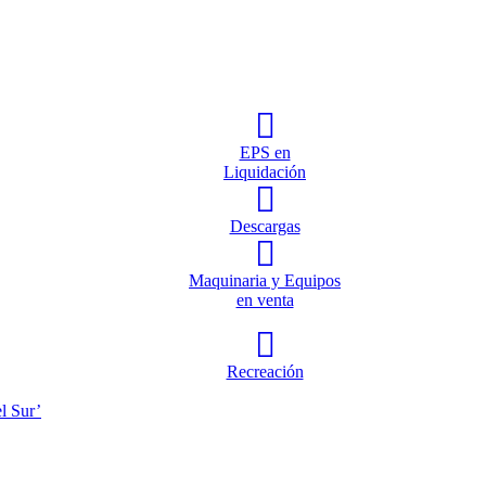
EPS en
Liquidación
Descargas
Maquinaria y Equipos
en venta
Recreación
l Sur’