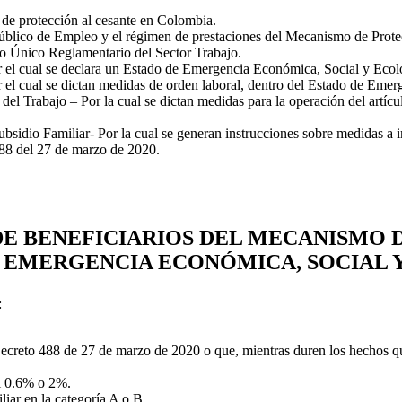
de protección al cesante en Colombia.
úblico de Empleo y el régimen de prestaciones del Mecanismo de Protecc
to Único Reglamentario del Sector Trabajo.
l cual se declara un Estado de Emergencia Económica, Social y Ecológi
el cual se dictan medidas de orden laboral, dentro del Estado de Emer
l Trabajo – Por la cual se dictan medidas para la operación del artíc
idio Familiar- Por la cual se generan instrucciones sobre medidas a im
 488 del 27 de marzo de 2020.
DE BENEFICIARIOS DEL MECANISMO 
 EMERGENCIA ECONÓMICA, SOCIAL 
:
creto 488 de 27 de marzo de 2020 o que, mientras duren los hechos que
el 0.6% o 2%.
iar en la categoría A o B.