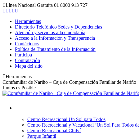
Saltar
Línea Nacional Gratuita 01 8000 913 727
al
Facebook
Twitter
YouTube
Instagram
Mail
contenido
page
page
page
page
page
Herramientas
opens
opens
opens
opens
opens
Directorio Telefónico Sedes y Dependencias
in
in
in
in
in
Atención y servicios a la ciudadanía
new
new
new
new
new
Acceso a la Información y Transparencia
window
window
window
window
window
Contáctenos
Política de Tratamiento de la Información
Participa
Contratación
Mapa del sitio
Herramientas
Comfamiliar de Nariño – Caja de Compensación Familiar de Nariño
Juntos es Posible
Centro Recreacional Un Sol para Todos
Centro Recreacional y Vacacional ‘Un Sol Para Todos de
Centro Recreacional Chilví
Parque Infantil