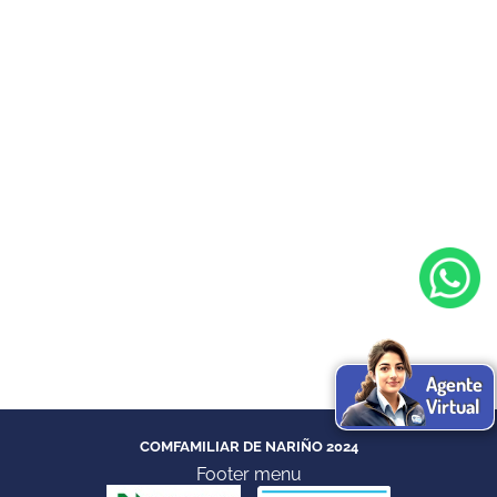
8 de marzo, día internacional de la mujer
Noticias
,
Publicaciones
Por
Comfamiliar Nariño
7 marzo, 2023
Mujer, sinónimo de lucha, constancia, sororidad
y valentía El Dr. Carlo Marcelo Marcantoni
Chamorro extiende un saludo de
reconocimiento a todas las mujeres
trabajadoras que se desempeñan en diferentes
cargos dentro de la Caja de Compensación
Familiar de Nariño Comfamiliar, para él como
para todo su equipo de colaboradores, un día
como hoy es el…
Agente
Virtual
COMFAMILIAR DE NARIÑO 2024
Footer menu