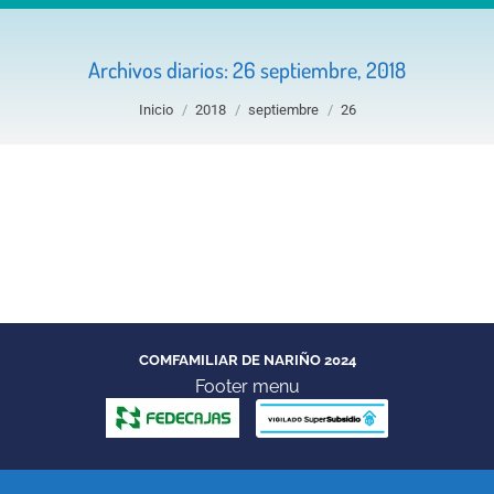
Archivos diarios:
26 septiembre, 2018
Estás aquí:
Inicio
2018
septiembre
26
Convenios con las empresas CHUB, Seventeen,
Xzae y Sumoto
Sin categoría
Por
Comfamiliar Nariño
26 septiembre, 2018
COMFAMILIAR DE NARIÑO 2024
Footer menu