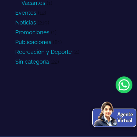
Vacantes
(1)
Eventos
(12)
Noticias
(219)
Promociones
(1)
Publicaciones
(81)
Recreación y Deporte
(4)
Sin categoría
(22)
Agente
Virtual