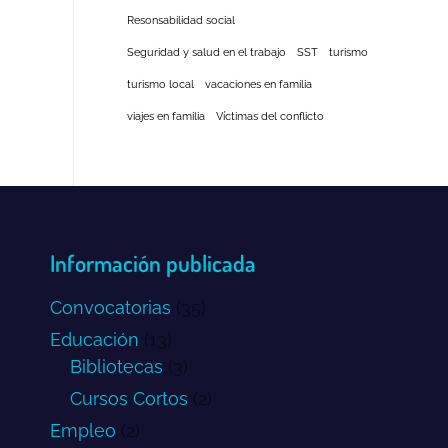
Resonsabilidad social
Seguridad y salud en el trabajo
SST
turismo
turismo local
vacaciones en familia
viajes en familia
Víctimas del conflicto
Información publicada
Convocatorias
(35)
Educación
(13)
Bibliotecas
(3)
Cursos Cortos
(2)
Empleo
(2)