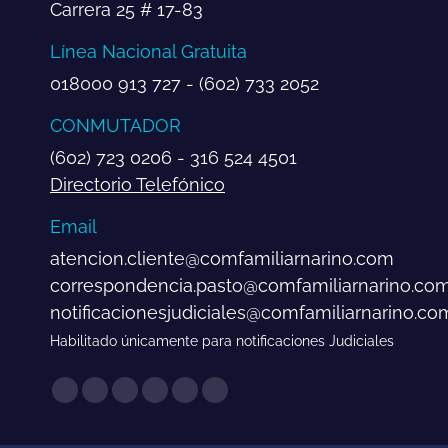
Carrera 25 # 17-83
Línea Nacional Gratuita
018000 913 727 - (602) 733 2052
CONMUTADOR
(602) 723 0206 - 316 524 4501
Directorio Telefónico
Email
atencion.cliente@comfamiliarnarino.com
correspondencia.pasto@comfamiliarnarino.co
notificacionesjudiciales@comfamiliarnarino.co
Habilitado únicamente para notificaciones Judiciales
Encuéntranos en:
Facebook
Twitter
YouTube
Instagram
Mail
Sitio
page
page
page
page
page
web