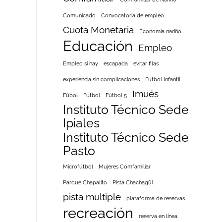
Comunicado
Convocatoria de empleo
Cuota Monetaria
Economía nariño
Educación
Empleo
Empleo si hay
escapada
evitar filas
experiencia sin complicaciones
Futbol Infantil
Imués
Fúbol
Fútbol
Fútbol 5
Instituto Técnico Sede
Ipiales
Instituto Técnico Sede
Pasto
Microfútbol
Mujeres Comfamiliar
Parque Chapalito
Pista Chachagüí
pista multiple
plataforma de reservas
recreación
reserva en línea