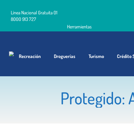
Línea Nacional Gratuita 01
8000 913 727
Herramientas
Recreación
Droguerías
Turismo
Crédito 
Protegido: 