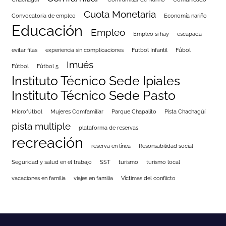
Cuota Monetaria
Convocatoria de empleo
Economía nariño
Educación
Empleo
Empleo si hay
escapada
evitar filas
experiencia sin complicaciones
Futbol Infantil
Fúbol
Imués
Fútbol
Fútbol 5
Instituto Técnico Sede Ipiales
Instituto Técnico Sede Pasto
Microfútbol
Mujeres Comfamiliar
Parque Chapalito
Pista Chachagüí
pista multiple
plataforma de reservas
recreación
reserva en línea
Resonsabilidad social
Seguridad y salud en el trabajo
SST
turismo
turismo local
vacaciones en familia
viajes en familia
Víctimas del conflicto