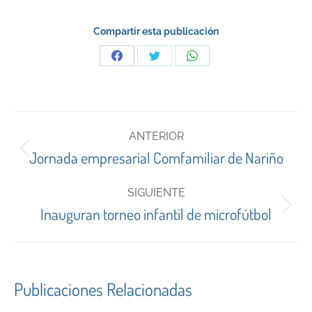
Compartir esta publicación
Share
Share
Share
on
on
on
Facebook
Twitter
WhatsApp
Navegación
ANTERIOR
entre
Publicación
Jornada empresarial Comfamiliar de Nariño
anterior:
publicaciones
SIGUIENTE
Publicación
Inauguran torneo infantil de microfútbol
siguiente:
Publicaciones Relacionadas