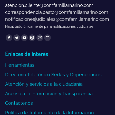
atencion.cliente@comfamiliarnarino.com
correspondencia.pasto@comfamiliarnarino.com
notificacionesjudiciales@comfamiliarnarino.com
Habilitado únicamente para notificaciones Judiciales
Encuéntranos en:
Facebook
Twitter
YouTube
Instagram
Mail
Sitio
page
page
page
page
page
web
Enlaces de Interés
opens
opens
opens
opens
opens
page
in
in
in
in
in
opens
Herramientas
new
new
new
new
new
in
window
window
window
window
window
new
Directorio Telefónico Sedes y Dependencias
window
Atención y servicios a la ciudadanía
Acceso a la Información y Transparencia
Contáctenos
Política de Tratamiento de la Información