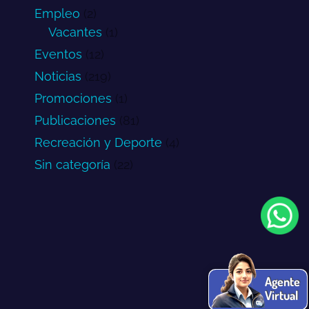
Empleo
(2)
Vacantes
(1)
Eventos
(12)
Noticias
(219)
Promociones
(1)
Publicaciones
(81)
Recreación y Deporte
(4)
Sin categoría
(22)
Agente
Virtual