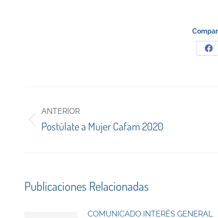
Compart
Sh
on
Fa
Navegación
entre
ANTERIOR
Publicación
Postúlate a Mujer Cafam 2020
publicaciones
anterior:
Publicaciones Relacionadas
COMUNICADO INTERÉS GENERAL