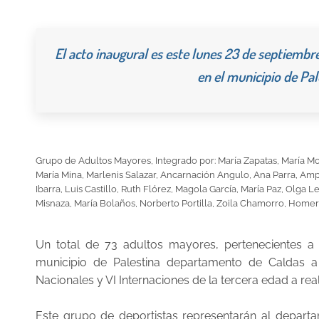
El acto inaugural es este lunes 23 de septiembr
en el municipio de Pa
Grupo de Adultos Mayores, Integrado por: María Zapatas, María Mor
María Mina, Marlenis Salazar, Ancarnación Angulo, Ana Parra, Am
Ibarra, Luis Castillo, Ruth Flórez, Magola García, María Paz, Olga 
Misnaza, María Bolaños, Norberto Portilla, Zoila Chamorro, Hom
Un total de 73 adultos mayores, pertenecientes a 
municipio de Palestina departamento de Caldas a
Nacionales y VI Internaciones de la tercera edad a re
Este grupo de deportistas representarán al depart