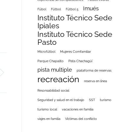
Imués
Fúbol
Fútbol
Fútbol 5
Instituto Técnico Sede
Ipiales
Instituto Técnico Sede
Pasto
Microfútbol
Mujeres Comfamiliar
Parque Chapalito
Pista Chachagüí
pista multiple
plataforma de reservas
recreación
reserva en línea
Resonsabilidad social
Seguridad y salud en el trabajo
SST
turismo
turismo local
vacaciones en familia
viajes en familia
Víctimas del conflicto