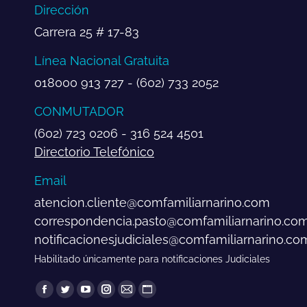
Dirección
Carrera 25 # 17-83
Línea Nacional Gratuita
018000 913 727 - (602) 733 2052
CONMUTADOR
(602) 723 0206 - 316 524 4501
Directorio Telefónico
Email
atencion.cliente@comfamiliarnarino.com
correspondencia.pasto@comfamiliarnarino.co
notificacionesjudiciales@comfamiliarnarino.co
Habilitado únicamente para notificaciones Judiciales
Encuéntranos en:
Facebook
Twitter
YouTube
Instagram
Mail
Sitio