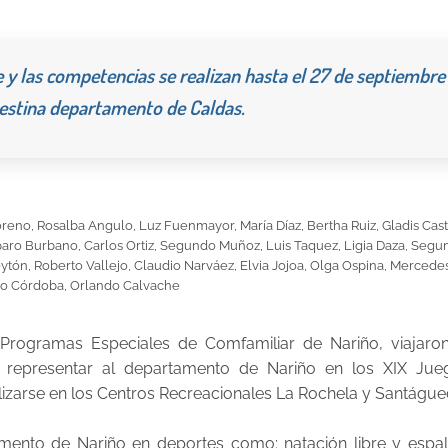
e y las competencias se realizan hasta el 27 de septiembre
lestina departamento de Caldas.
eno, Rosalba Angulo, Luz Fuenmayor, María Díaz, Bertha Ruiz, Gladis Casti
paro Burbano, Carlos Ortiz, Segundo Muñoz, Luis Taquez, Ligia Daza, Seg
Leytón, Roberto Vallejo, Claudio Narváez, Elvia Jojoa, Olga Ospina, Mercede
ero Córdoba, Orlando Calvache
Programas Especiales de Comfamiliar de Nariño, viajaron
 representar al departamento de Nariño en los XIX Jue
alizarse en los Centros Recreacionales La Rochela y Santágue
amento de Nariño en deportes como: natación libre y espal