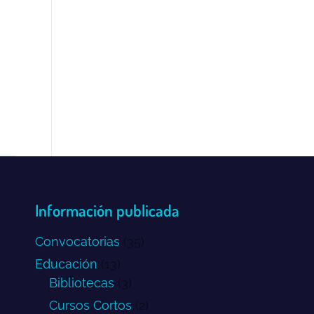
Información publicada
Convocatorias
(35)
Educación
(13)
Bibliotecas
(3)
Cursos Cortos
(2)