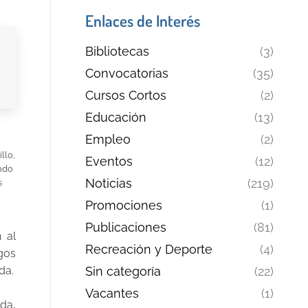
Enlaces de Interés
Bibliotecas
(3)
Convocatorias
(35)
Cursos Cortos
(2)
Educación
(13)
Empleo
(2)
llo,
Eventos
(12)
undo
Noticias
(219)
s
Promociones
(1)
Publicaciones
(81)
 al
Recreación y Deporte
(4)
gos
da.
Sin categoría
(22)
Vacantes
(1)
da,