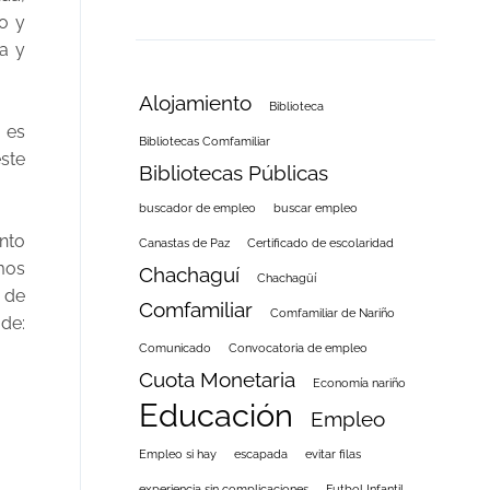
vo y
a y
Alojamiento
Biblioteca
 es
Bibliotecas Comfamiliar
este
Bibliotecas Públicas
buscador de empleo
buscar empleo
ento
Canastas de Paz
Certificado de escolaridad
mos
Chachaguí
Chachagüí
 de
Comfamiliar
Comfamiliar de Nariño
 de:
Comunicado
Convocatoria de empleo
Cuota Monetaria
Economía nariño
Educación
Empleo
Empleo si hay
escapada
evitar filas
experiencia sin complicaciones
Futbol Infantil