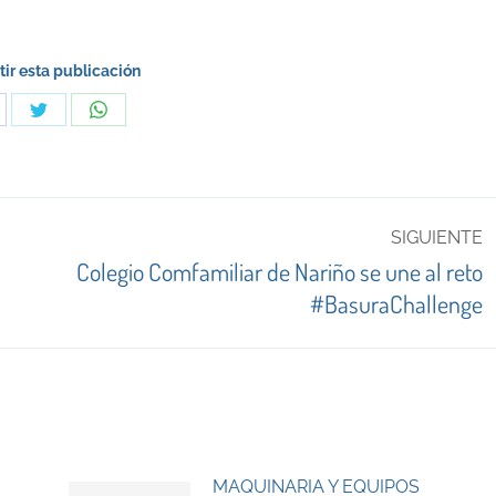
ir esta publicación
are
Share
Share
on
on
cebook
Twitter
WhatsApp
SIGUIENTE
Colegio Comfamiliar de Nariño se une al reto
Publicación
#BasuraChallenge
siguiente:
MAQUINARIA Y EQUIPOS