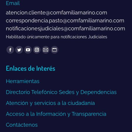
Email
atencion.cliente@comfamiliarnarino.com
correspondencia.pasto@comfamiliarnarino.com
notificacionesjudiciales@comfamiliarnarino.com
Habilitado únicamente para notificaciones Judiciales
Encuéntranos en:
Facebook
Twitter
YouTube
Instagram
Mail
Sitio
page
page
page
page
page
web
Enlaces de Interés
opens
opens
opens
opens
opens
page
in
in
in
in
in
opens
Herramientas
new
new
new
new
new
in
window
window
window
window
window
new
Directorio Telefónico Sedes y Dependencias
window
Atención y servicios a la ciudadanía
Acceso a la Información y Transparencia
Contáctenos