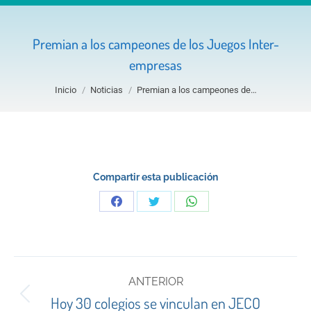
Premian a los campeones de los Juegos Inter-
empresas
Estás aquí:
Inicio
Noticias
Premian a los campeones de…
Compartir esta publicación
Share
Share
Share
on
on
on
Facebook
Twitter
WhatsApp
Navegación
ANTERIOR
entre
Publicación
Hoy 30 colegios se vinculan en JECO