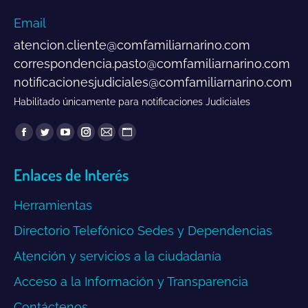
Email
atencion.cliente@comfamiliarnarino.com
correspondencia.pasto@comfamiliarnarino.com
notificacionesjudiciales@comfamiliarnarino.com
Habilitado únicamente para notificaciones Judiciales
Encuéntranos en:
Facebook
Twitter
YouTube
Instagram
Mail
Sitio
page
page
page
page
page
web
Enlaces de Interés
opens
opens
opens
opens
opens
page
in
in
in
in
in
opens
Herramientas
new
new
new
new
new
in
window
window
window
window
window
new
Directorio Telefónico Sedes y Dependencias
window
Atención y servicios a la ciudadanía
Acceso a la Información y Transparencia
Contáctenos