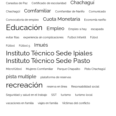
Chachaguí
Canastas de Paz
Certificado de escolaridad
Comfamiliar
Chachagüí
Comfamiliar de Nariño
Comunicado
Cuota Monetaria
Convocatoria de empleo
Economía nariño
Educación
Empleo
Empleo si hay
escapada
evitar filas
experiencia sin complicaciones
Futbol Infantil
Fúbol
Imués
Fútbol
Fútbol 5
Instituto Técnico Sede Ipiales
Instituto Técnico Sede Pasto
Microfútbol
Mujeres Comfamiliar
Parque Chapalito
Pista Chachagüí
pista multiple
plataforma de reservas
recreación
reserva en línea
Resonsabilidad social
Seguridad y salud en el trabajo
SST
turismo
turismo local
vacaciones en familia
viajes en familia
Víctimas del conflicto