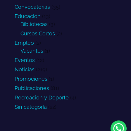
Convocatorias
(35)
Educación
(13)
Bibliotecas
(3)
Cursos Cortos
(2)
Empleo
(2)
Vacantes
(1)
Eventos
(12)
Noticias
(219)
Promociones
(1)
Publicaciones
(81)
Recreación y Deporte
(4)
Sin categoría
(22)