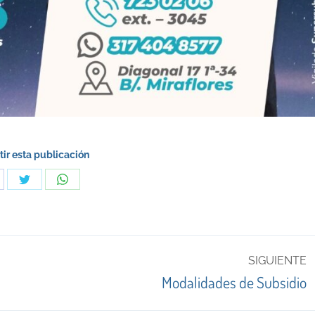
ir esta publicación
are
Share
Share
on
on
cebook
Twitter
WhatsApp
SIGUIENTE
Publicación
Modalidades de Subsidio
siguiente: