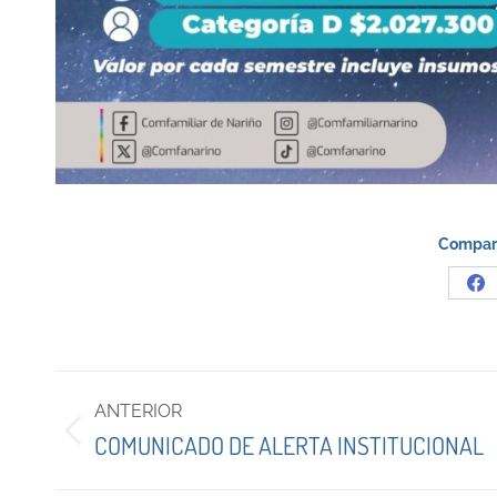
Compart
Sh
on
Fa
Navegación
ANTERIOR
entre
Publicación
COMUNICADO DE ALERTA INSTITUCIONAL
anterior:
publicaciones