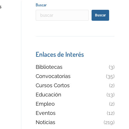
Buscar
5
Buscar
Enlaces de Interés
Bibliotecas
(3)
Convocatorias
(35)
Cursos Cortos
(2)
Educación
(13)
Empleo
(2)
Eventos
(12)
Noticias
(219)