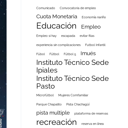
Comunicado
Convocatoria de empleo
Cuota Monetaria
Economía nariño
Educación
Empleo
Empleo si hay
escapada
evitar filas
experiencia sin complicaciones
Futbol Infantil
Imués
Fúbol
Fútbol
Fútbol 5
Instituto Técnico Sede
Ipiales
Instituto Técnico Sede
Pasto
Microfútbol
Mujeres Comfamiliar
Parque Chapalito
Pista Chachagüí
pista multiple
plataforma de reservas
recreación
reserva en línea