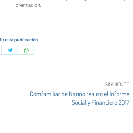
premiación.
ir esta publicación
are
Share
Share
on
on
cebook
Twitter
WhatsApp
SIGUIENTE
Comfamiliar de Nariño realizó el Informe
Publicación
Social y Financiero 2017
siguiente: