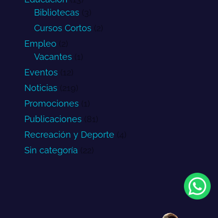
Bibliotecas
(3)
Cursos Cortos
(2)
Empleo
(2)
Vacantes
(1)
Eventos
(12)
Noticias
(219)
Promociones
(1)
Publicaciones
(81)
Recreación y Deporte
(4)
Sin categoría
(22)