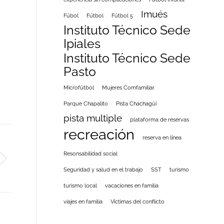
Imués
Fúbol
Fútbol
Fútbol 5
Instituto Técnico Sede
Ipiales
Instituto Técnico Sede
Pasto
Microfútbol
Mujeres Comfamiliar
Parque Chapalito
Pista Chachagüí
pista multiple
plataforma de reservas
recreación
reserva en línea
Resonsabilidad social
Seguridad y salud en el trabajo
SST
turismo
turismo local
vacaciones en familia
viajes en familia
Víctimas del conflicto