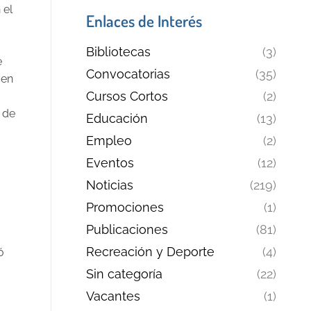
 el
Enlaces de Interés
Bibliotecas
(3)
e
Convocatorias
(35)
 en
Cursos Cortos
(2)
 de
Educación
(13)
Empleo
(2)
Eventos
(12)
Noticias
(219)
Promociones
(1)
Publicaciones
(81)
Recreación y Deporte
(4)
ó
Sin categoría
(22)
Vacantes
(1)