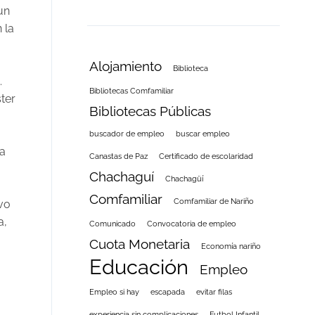
un
 la
Alojamiento
Biblioteca
.
Bibliotecas Comfamiliar
ter
Bibliotecas Públicas
buscador de empleo
buscar empleo
a
Canastas de Paz
Certificado de escolaridad
Chachaguí
Chachagüí
Comfamiliar
Comfamiliar de Nariño
vo
a,
Comunicado
Convocatoria de empleo
Cuota Monetaria
Economía nariño
Educación
Empleo
Empleo si hay
escapada
evitar filas
experiencia sin complicaciones
Futbol Infantil