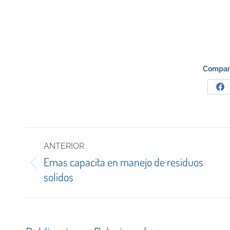
Compart
Sh
on
Fa
Navegación
ANTERIOR
entre
Emas capacita en manejo de residuos
Publicación
publicaciones
solidos
anterior: